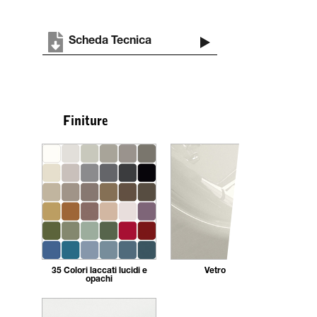
Scheda Tecnica
Finiture
35 Colori laccati lucidi e
Vetro lucido
opachi