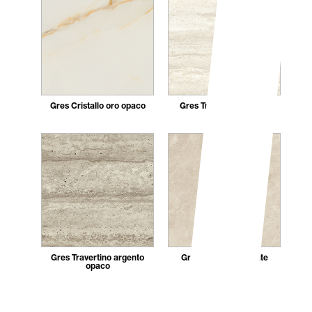
Gres Cristallo oro opaco
Gres Travertino bianco
opaco
Gres Travertino argento
Gres Crema diamante
opaco
opaco