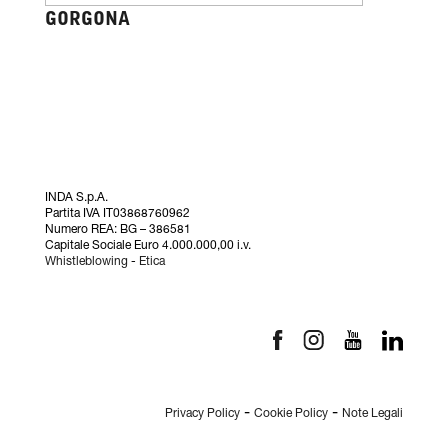
GORGONA
INDA S.p.A.
Partita IVA IT03868760962
Numero REA: BG – 386581
Capitale Sociale Euro 4.000.000,00 i.v.
Whistleblowing
-
Etica
-
-
Privacy Policy
Cookie Policy
Note Legali