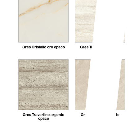
Gres Cristallo oro opaco
Gres Travertino bianco
opaco
Gres Travertino argento
Gres Crema diamante
opaco
opaco