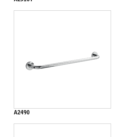
A2316T
A2490