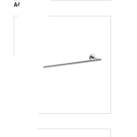
A4618J
A1018