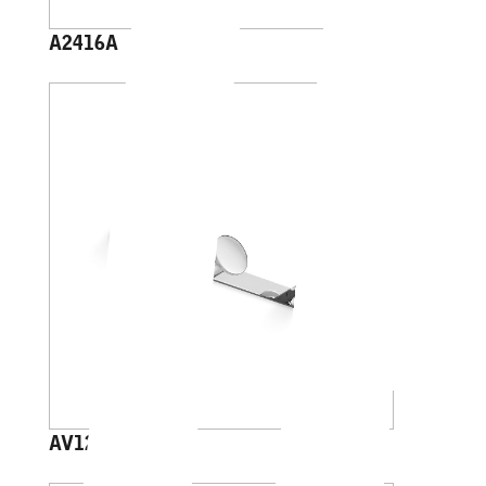
A2416A
AV120C