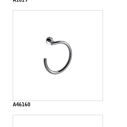
A1019
A46160