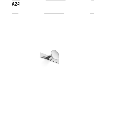
A2416A
AV120C