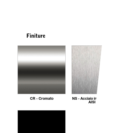
Finiture
CR - Cromato
NS - Acciaio inox spazzolato
AISI 304