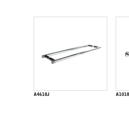
A4618J
A101