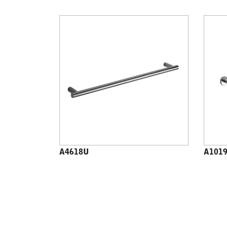
A4618U
A101