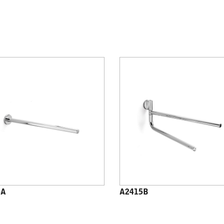
5A
A2415B