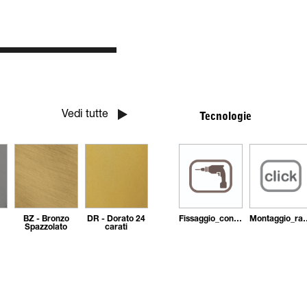
Vedi tutte
Tecnologie
BZ - Bronzo
DR - Dorato 24
Fissaggio_con_tasselli
Montaggi
Spazzolato
carati