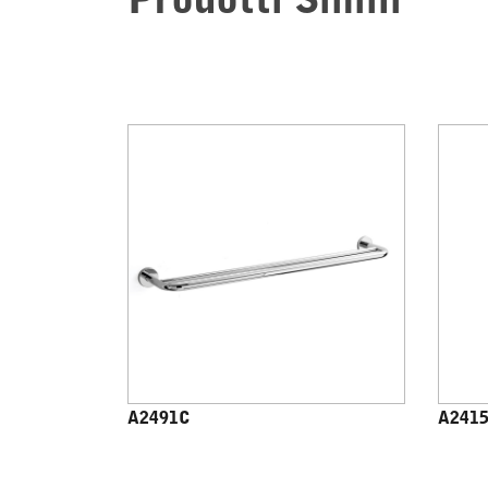
Prodotti Simili
A2491C
A241