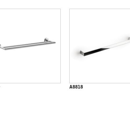
9
A8818