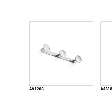
AV120C
A461