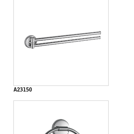
A23150