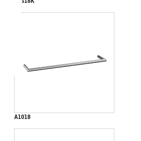
A4618K
A1018