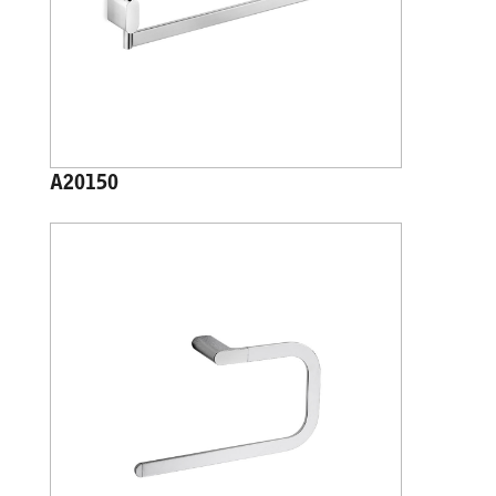
A20150