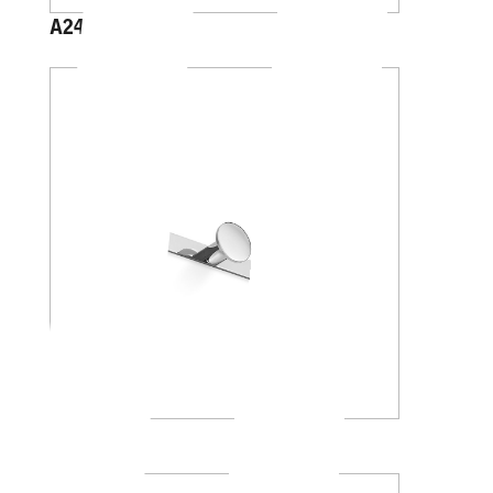
A2416A
AV120C