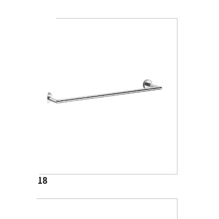
A4618J
A1018