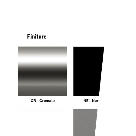
Finiture
CR - Cromato
NE - Nero opaco