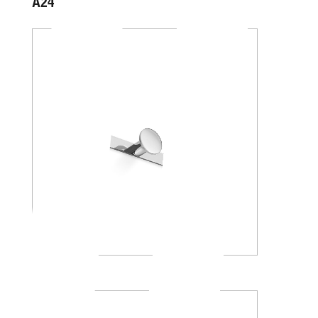
A2416A
AV120C