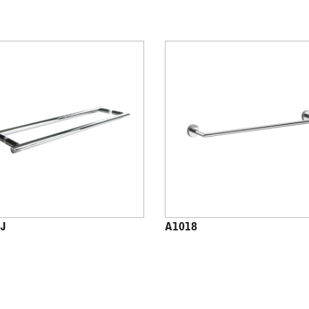
J
A1018