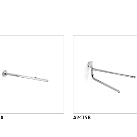
5A
A2415B