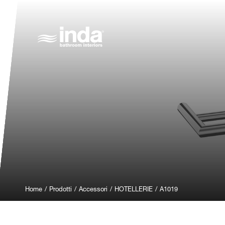
Home
/
Prodotti
/
Accessori
/
HOTELLERIE
/
A1019