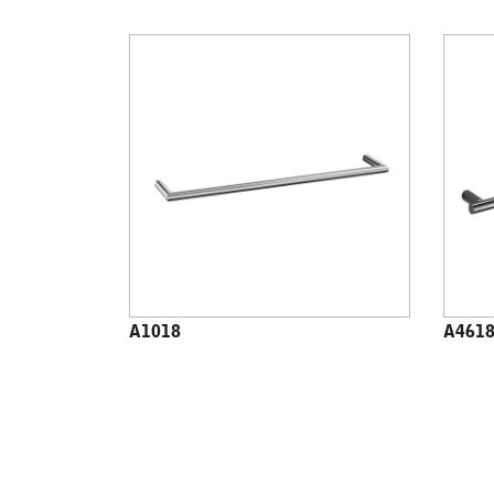
A1018
A461