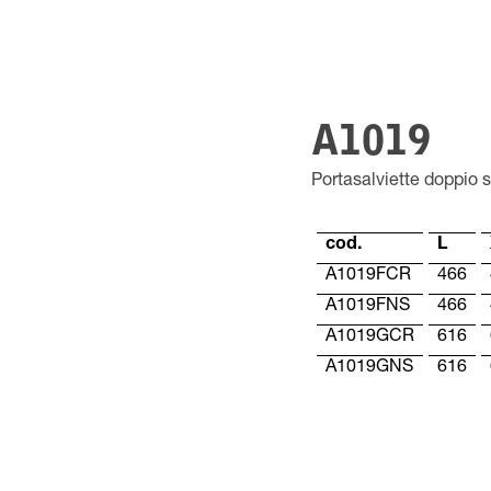
A1019
Portasalviette doppio
cod.
L
A1019FCR
466
A1019FNS
466
A1019GCR
616
A1019GNS
616