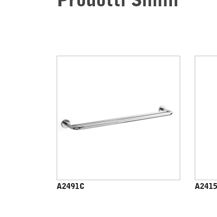
Prodotti Simili
A2491C
A241