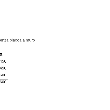
 senza placca a muro
X
450
450
600
600