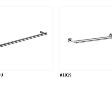
8U
A1019