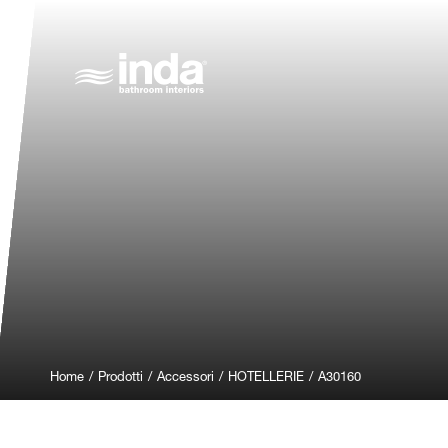
Home
/
Prodotti
/
Accessori
/
HOTELLERIE
/
A30160