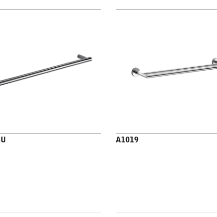
8U
A1019