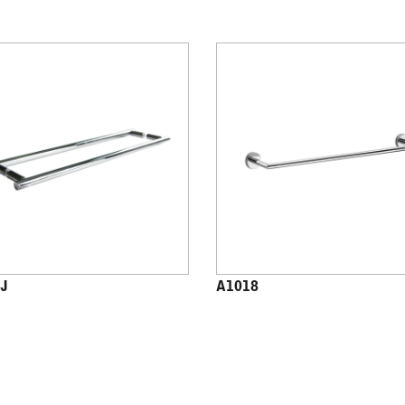
J
A1018