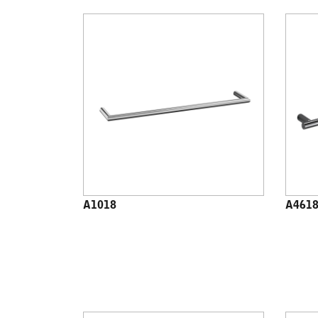
A1018
A461