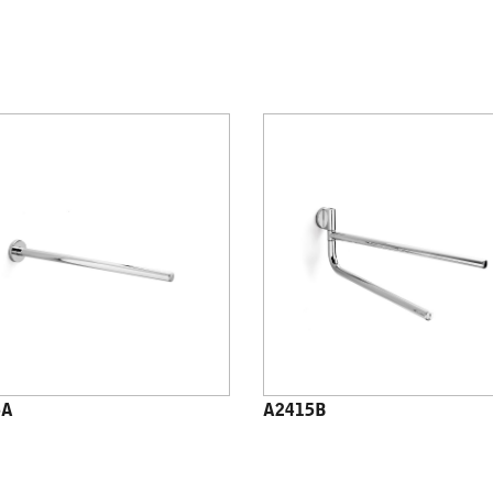
5A
A2415B