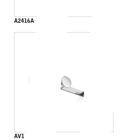
A2416A
AV120C