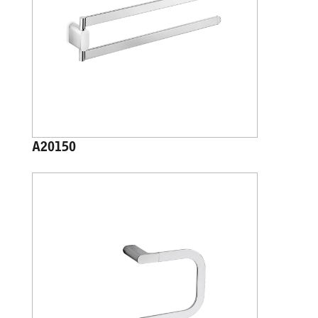
A20150