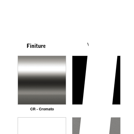
Vedi tutte
Finiture
CR - Cromato
NE - Nero opaco