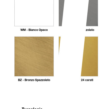
WM - Bianco Opaco
AC - Nickel Spazzolato
BZ - Bronzo Spazzolato
DR - Dorato 24 carati