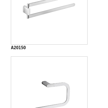
A20150