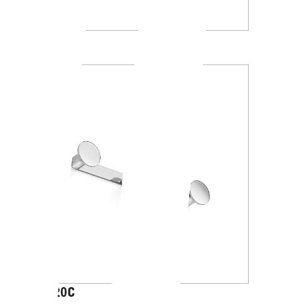
A2416A
AV120C