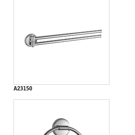
A23150