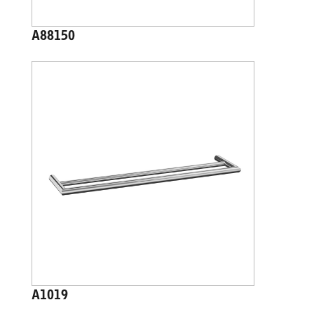
A88150
A1019