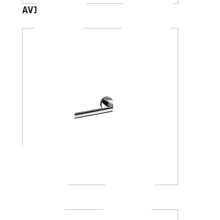
AV120D
A4618A