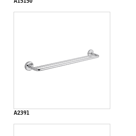
A15150
A2391