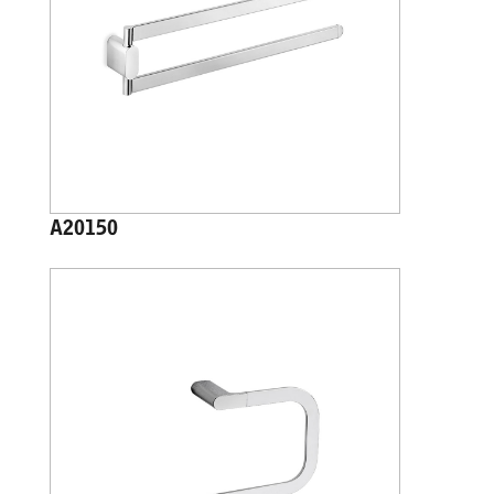
A20150