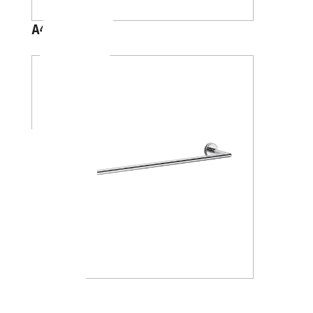
A4618J
A1018