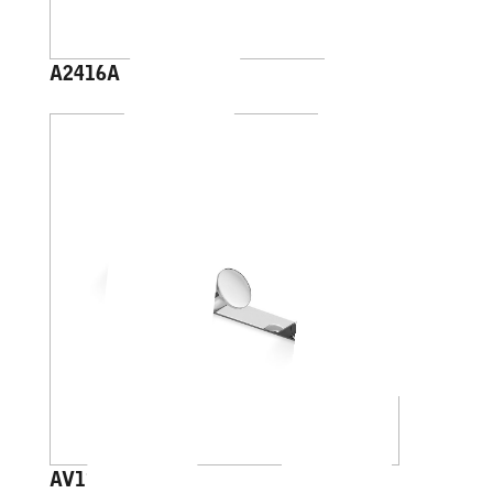
A2416A
AV120C