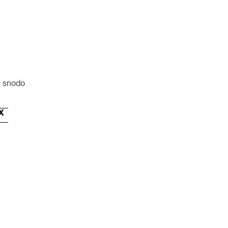
a snodo
X