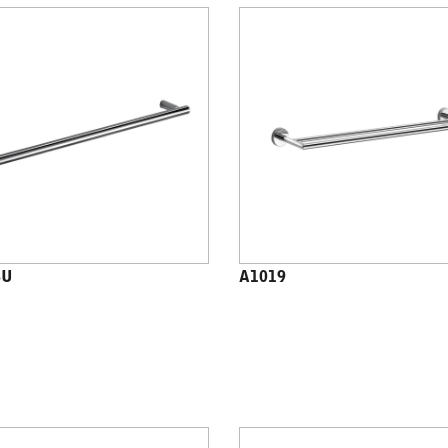
8U
A1019