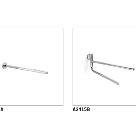
5A
A2415B