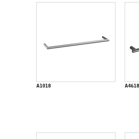
A1018
A461