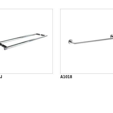
J
A1018