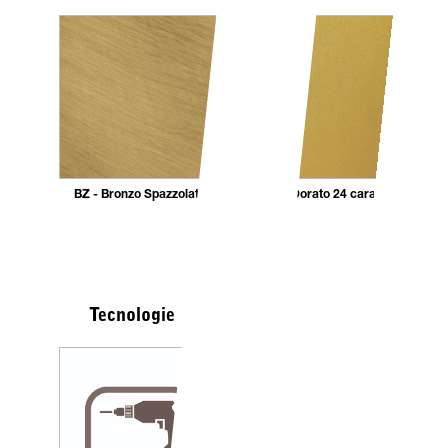
BZ - Bronzo Spazzolato
DR - Dorato 24 carati
Tecnologie