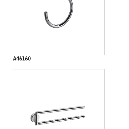
A46160