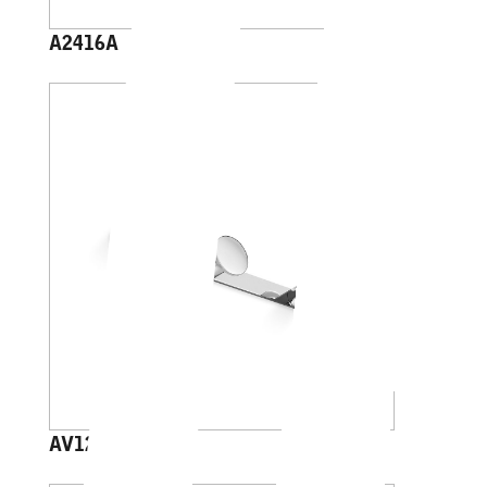
A2416A
AV120C