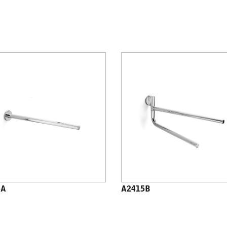
5A
A2415B