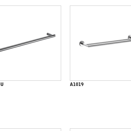
8U
A1019