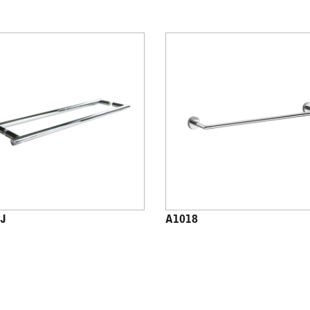
J
A1018