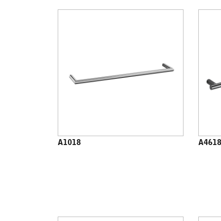
A1018
A461