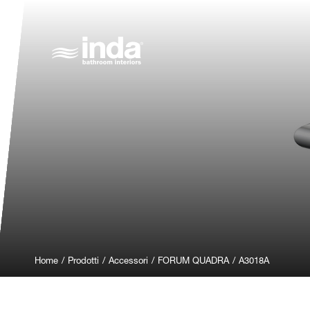
Home
/
Prodotti
/
Accessori
/
FORUM QUADRA
/
A3018A