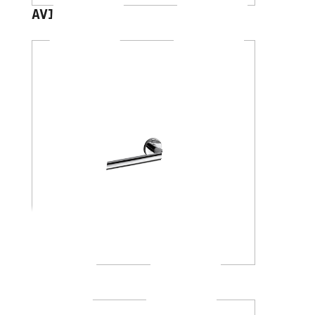
AV120D
A4618A