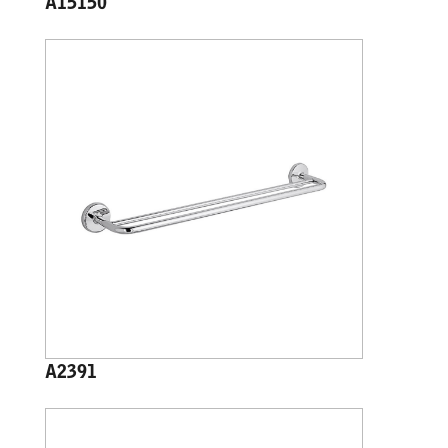
A15150
A2391