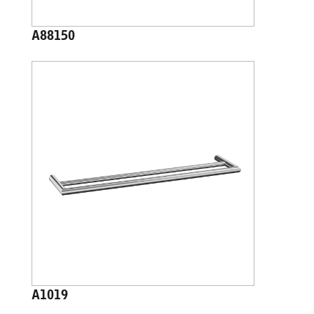
A88150
A1019