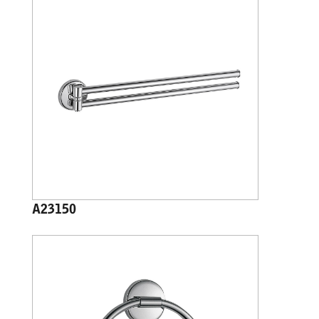
A23150