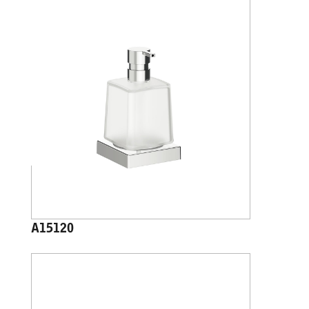
A15120