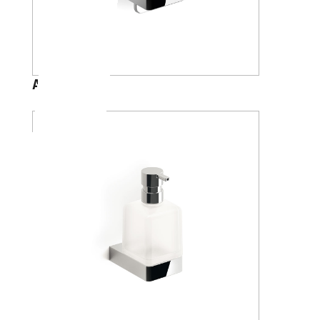
A88670