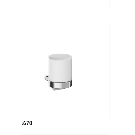
A88120
A20670