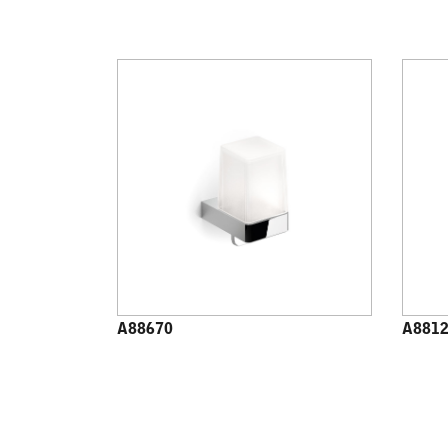
A88670
A881