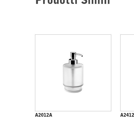
Prodotti Simili
A2012A
A241