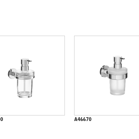
20
A46670