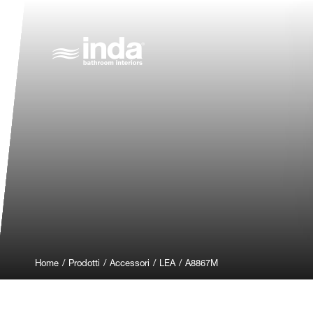
Home
/
Prodotti
/
Accessori
/
LEA
/
A8867M