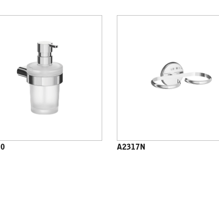
20
A2317N