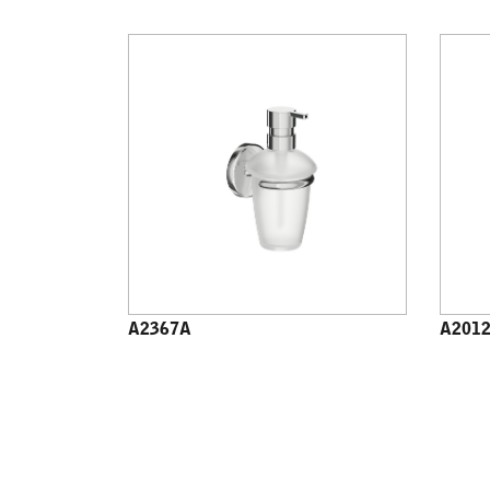
A2367A
A201