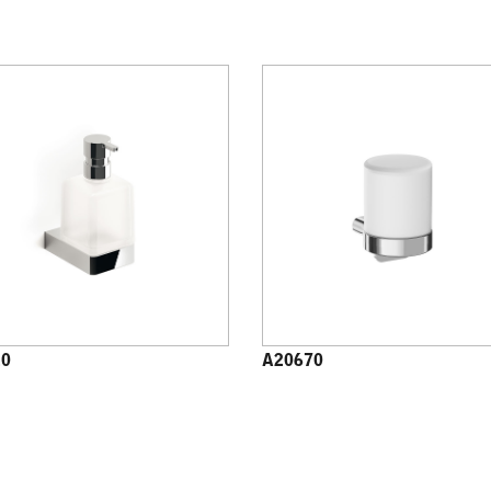
20
A20670