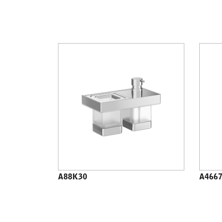
A88K30
A466