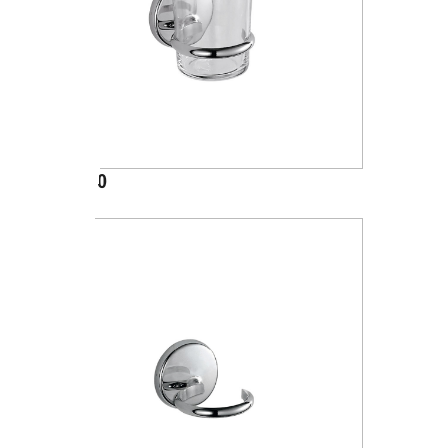
A23100