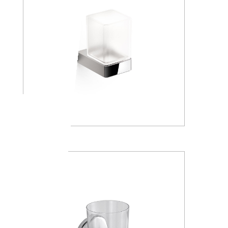
A88100