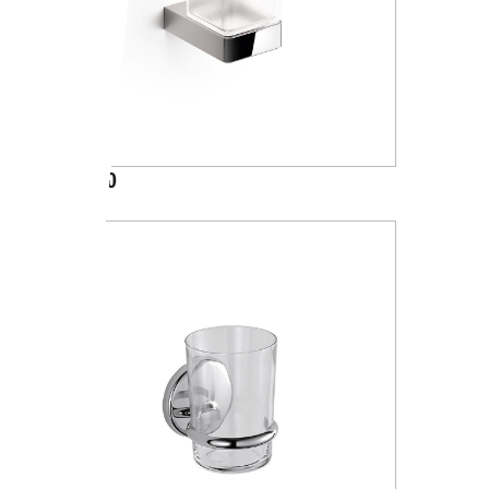
A88100