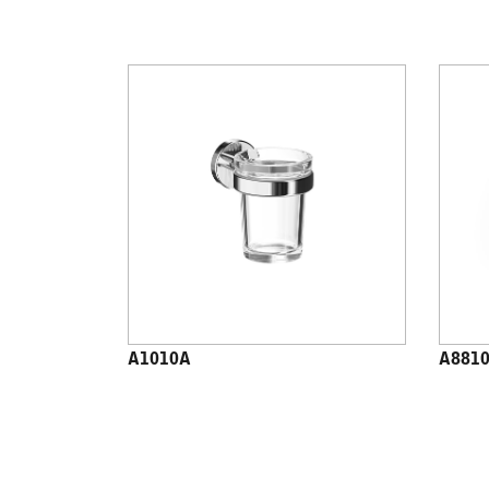
A1010A
A881