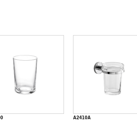
00
A2410A