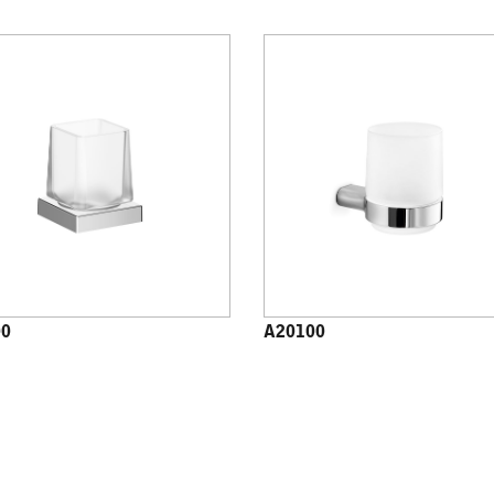
00
A20100