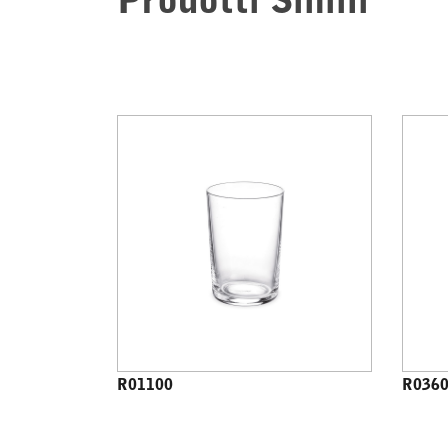
Prodotti Simili
R01100
R036