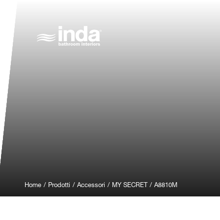
Home
/
Prodotti
/
Accessori
/
MY SECRET
/
A8810M