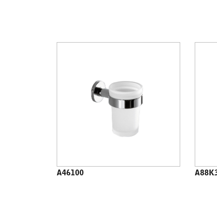
A46100
A88K