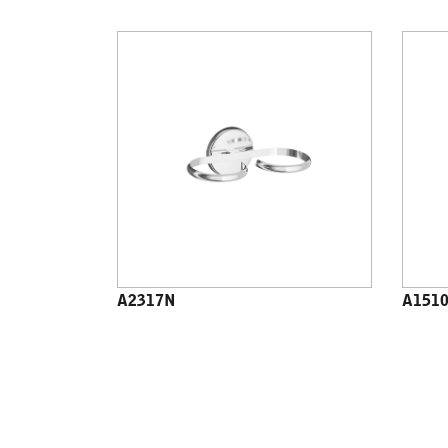
A2317N
A151