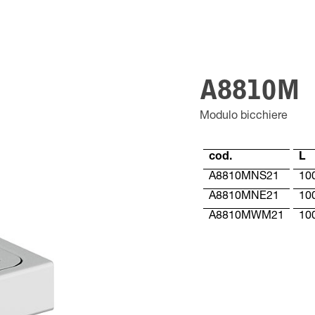
A8810M
Modulo bicchiere
cod.
L
A8810MNS21
10
A8810MNE21
10
A8810MWM21
10