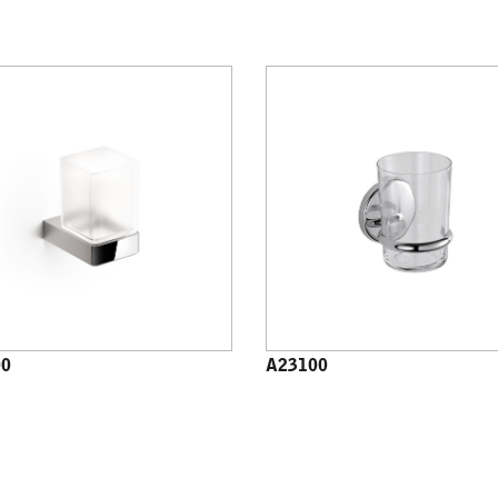
00
A23100