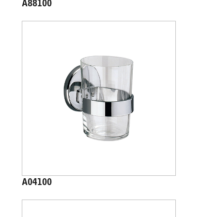
A88100
A04100