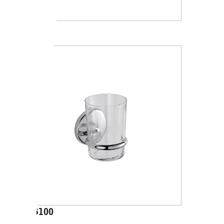
A88100
A23100