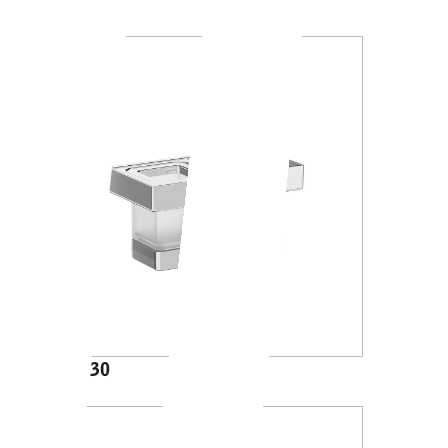
A46100
A88K30