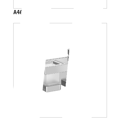
A46100
A88K30