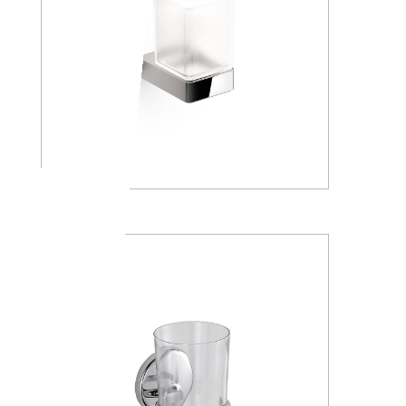
A88100