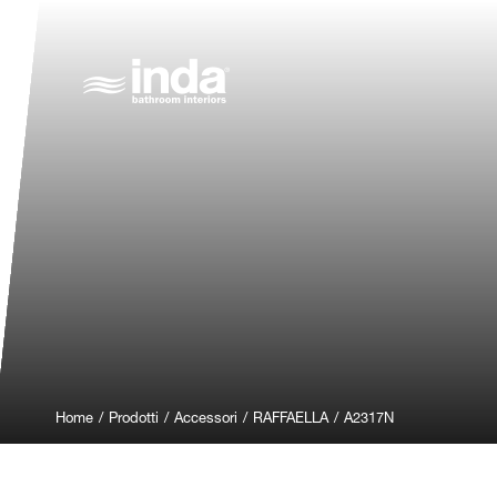
Home
/
Prodotti
/
Accessori
/
RAFFAELLA
/
A2317N