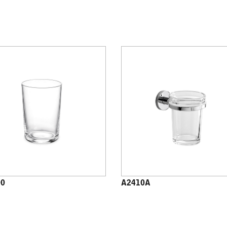
00
A2410A