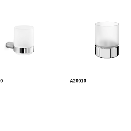
00
A20010