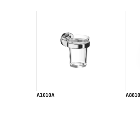
A1010A
A881