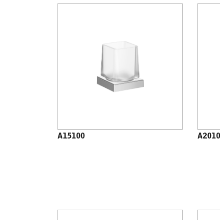
A15100
A201