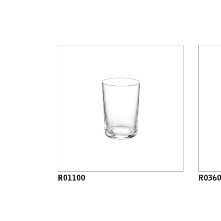
R01100
R036