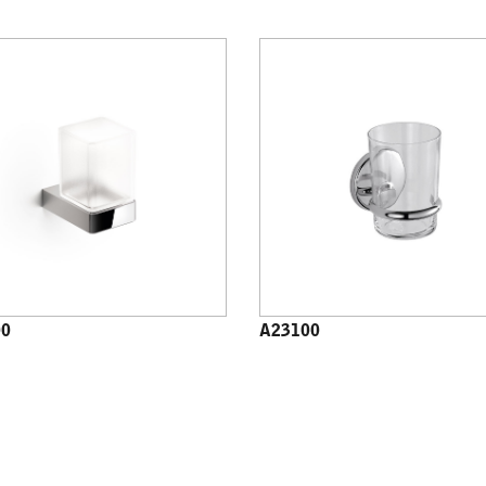
00
A23100