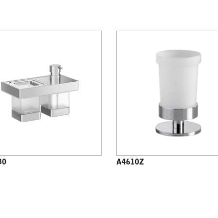
30
A4610Z