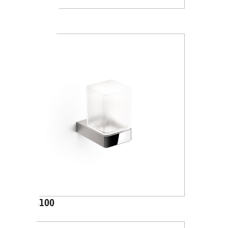
A1010A
A88100