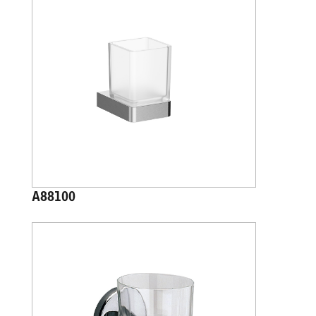
A88100