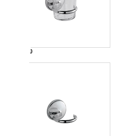
A23100