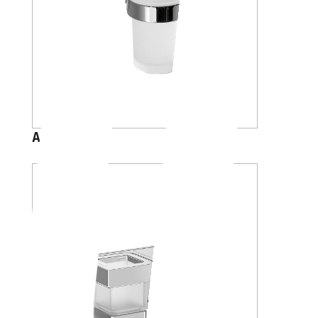
A46100