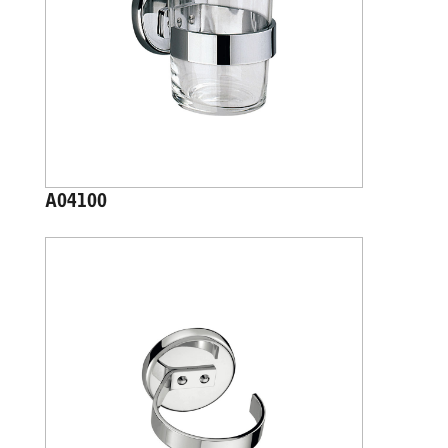
A04100