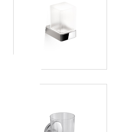
A88100