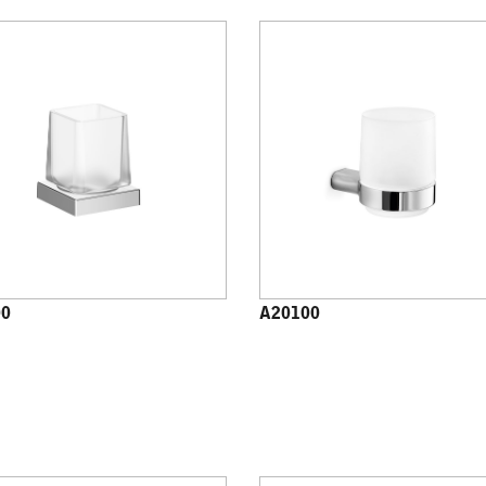
00
A20100