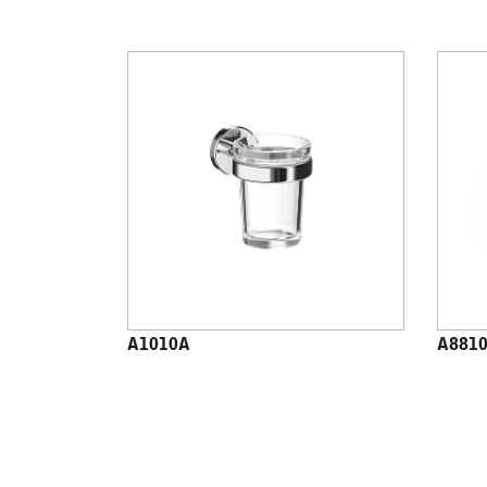
A1010A
A881