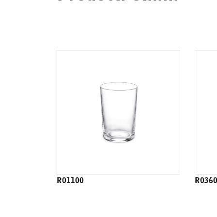
R01100
R036