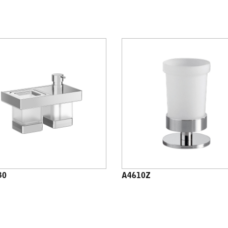
30
A4610Z