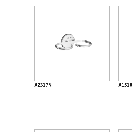
A2317N
A151