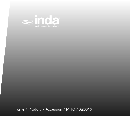
Home
/
Prodotti
/
Accessori
/
MITO
/
A20010