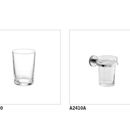
00
A2410A