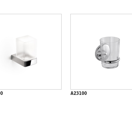
00
A23100