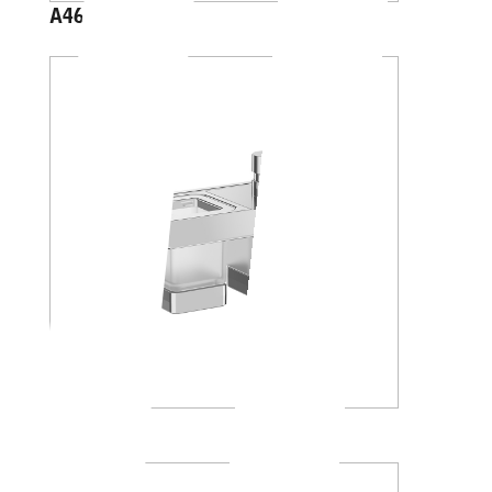
A46100
A88K30