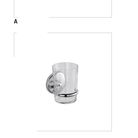
A88100
A23100