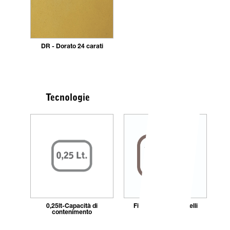
DR - Dorato 24 carati
Tecnologie
0,25lt-Capacità di
Fissaggio_con_tasselli
contenimento