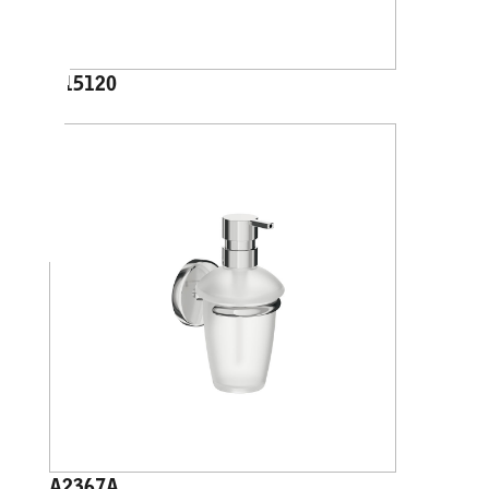
A15120
A2367A