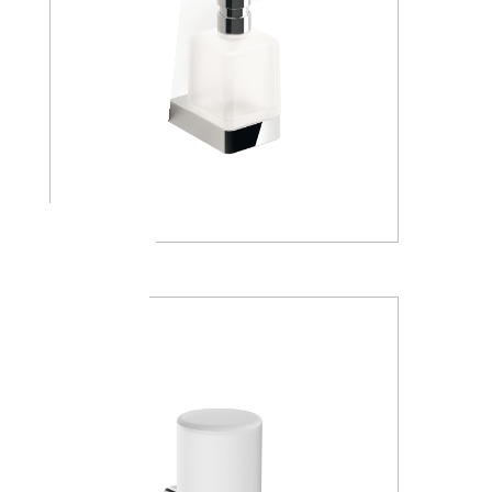
A88120