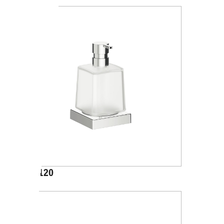
A15120