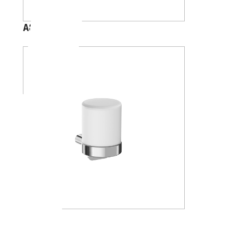
A88120
A20670