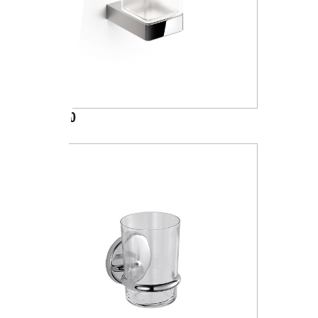
A88100