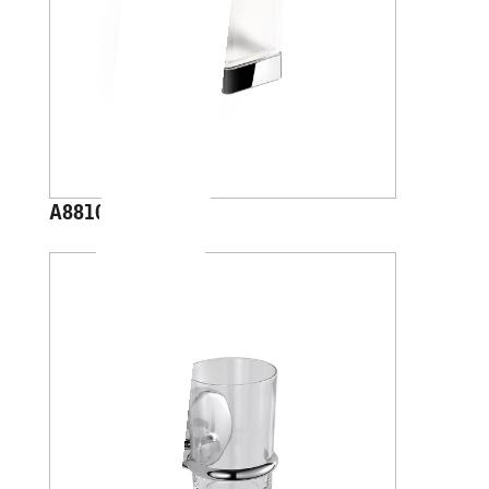
A88100