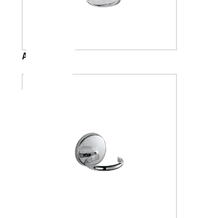
A23100