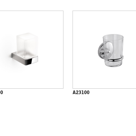
00
A23100