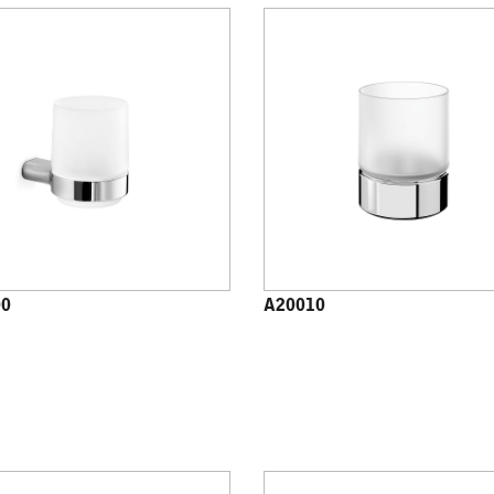
00
A20010