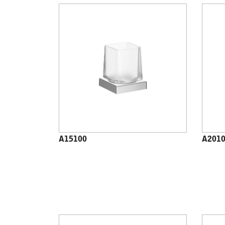
A15100
A201