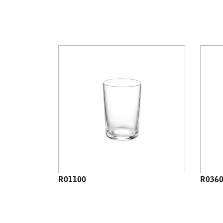
R01100
R036