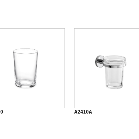
00
A2410A