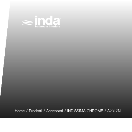
Home
/
Prodotti
/
Accessori
/
INDISSIMA CHROME
/
A2317N