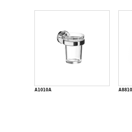
A1010A
A881