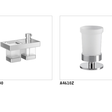
30
A4610Z