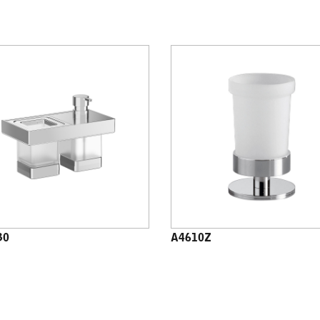
30
A4610Z