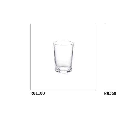
R01100
R036