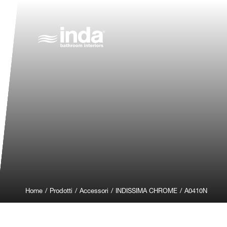
Home
/
Prodotti
/
Accessori
/
INDISSIMA CHROME
/
A0410N