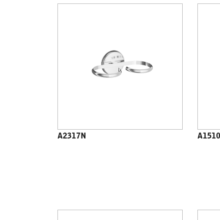
A2317N
A151