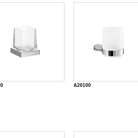
00
A20100