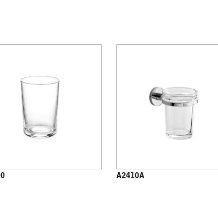
00
A2410A