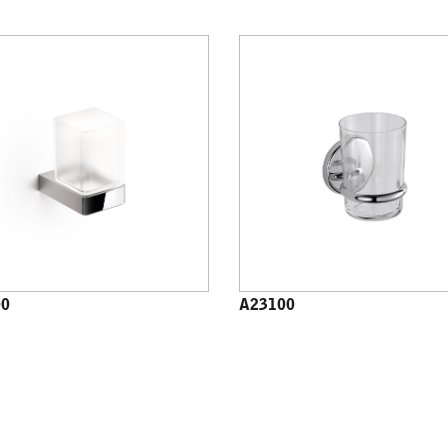
00
A23100