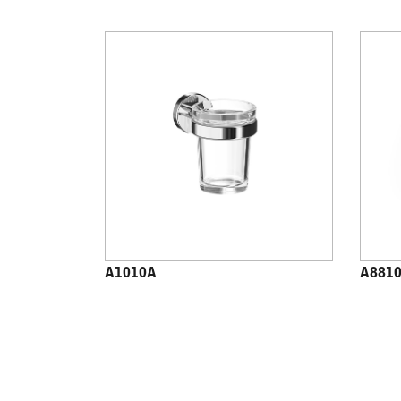
A1010A
A881