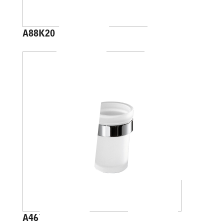
A88K20
A46100