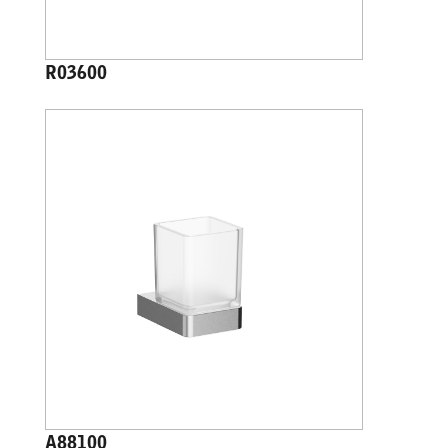
R03600
A88100