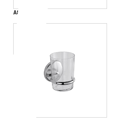
A88100
A23100