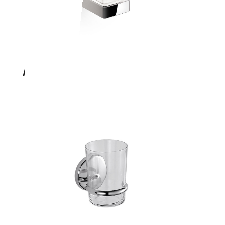
A88100