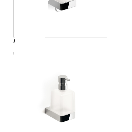
A88670