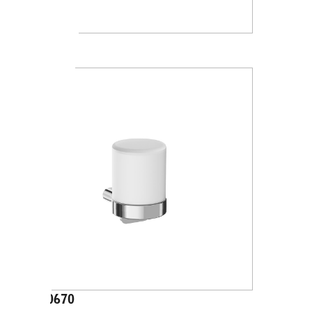
A88120
A20670