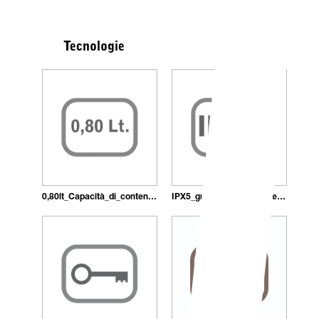
Tecnologie
0,80lt_Capacità_di_contenimento
IPX5_grado_di_protezione_IP