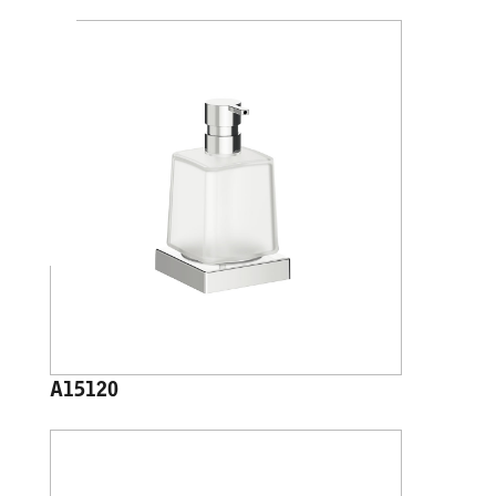
A15120