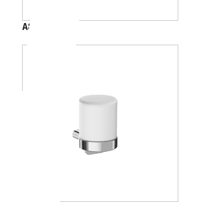
A88120
A20670