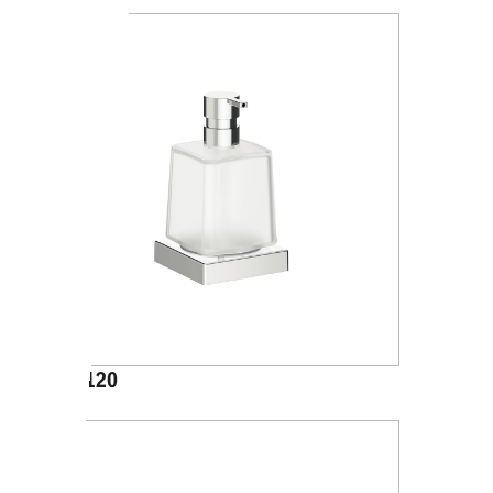
A15120