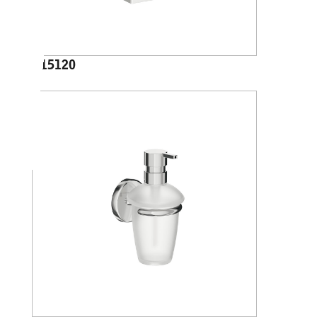
A15120