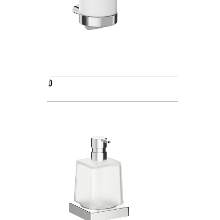
A20670