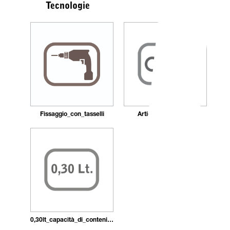
Tecnologie
Fissaggio_con_tasselli
Articolo con chiave
0,30lt_capacità_di_contenimento