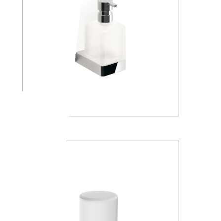
A88120