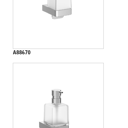
A88670