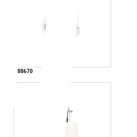
A88670