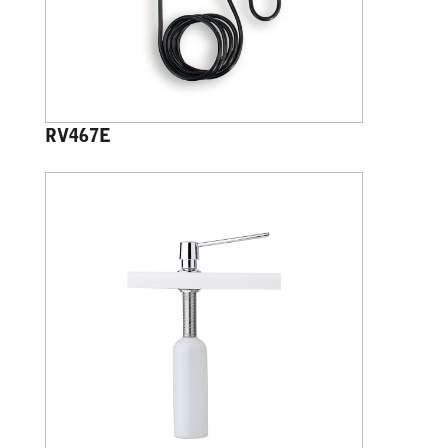
RV467E