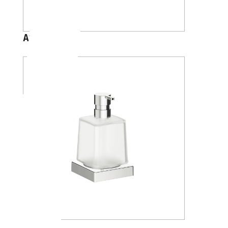
A20670
A15120