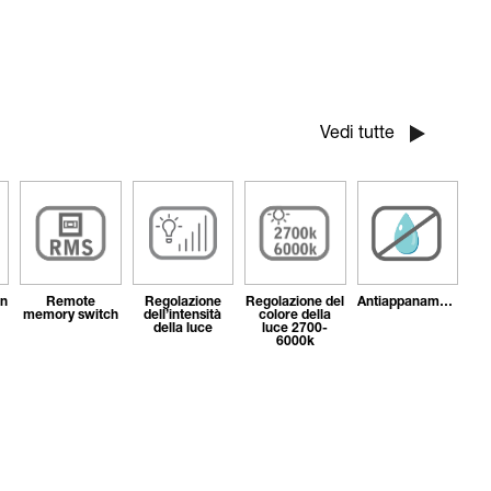
Vedi tutte
on
Remote
Regolazione
Regolazione del
Antiappanamento
memory switch
dell’intensità
colore della
della luce
luce 2700-
6000k