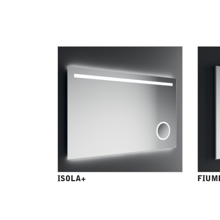
ISOLA+
FIUM