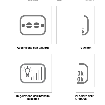
Accensione con tastiera
Remote memory switch
Regolazione dell’intensità
Regolazione del colore della
della luce
luce 2700-6000k