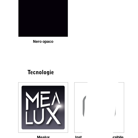
Nero opaco
Vedi tutte
Tecnologie
Mealux
Installazione non reversibile