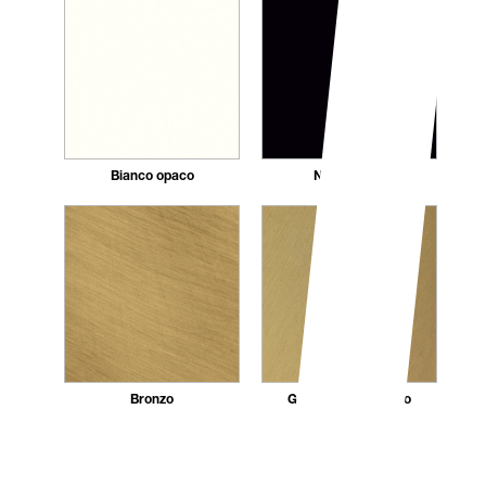
Bianco opaco
Nero opaco
Bronzo
GB - Oro Spazzolato