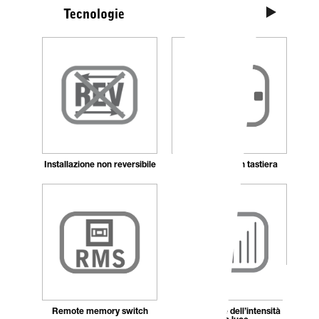
Vedi tutte
Tecnologie
Installazione non reversibile
Accensione con tastiera
Remote memory switch
Regolazione dell’intensità